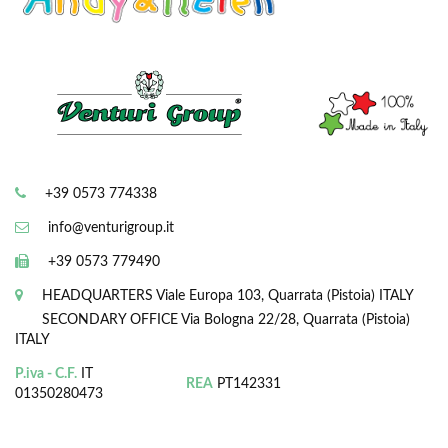
+39 0573 774338
info@venturigroup.it
+39 0573 779490
HEADQUARTERS
Viale Europa 103, Quarrata (Pistoia) ITALY
SECONDARY OFFICE
Via Bologna 22/28, Quarrata (Pistoia)
ITALY
P.iva - C.F.
IT
REA
PT142331
01350280473