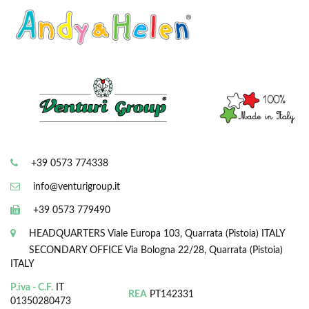
+39 0573 774338
info@venturigroup.it
+39 0573 779490
HEADQUARTERS
Viale Europa 103, Quarrata (Pistoia) ITALY
SECONDARY OFFICE
Via Bologna 22/28, Quarrata (Pistoia)
ITALY
P.iva - C.F.
IT
REA
PT142331
01350280473