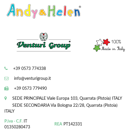
+39 0573 774338
info@venturigroup.it
+39 0573 779490
SEDE PRINCIPALE
Viale Europa 103, Quarrata (Pistoia) ITALY
SEDE SECONDARIA
Via Bologna 22/28, Quarrata (Pistoia)
ITALY
P.iva - C.F.
IT
REA
PT142331
01350280473