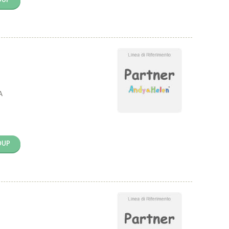
A
OUP