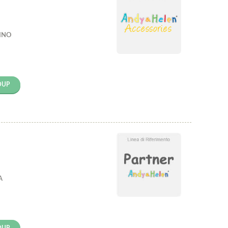
INO
OUP
A
OUP