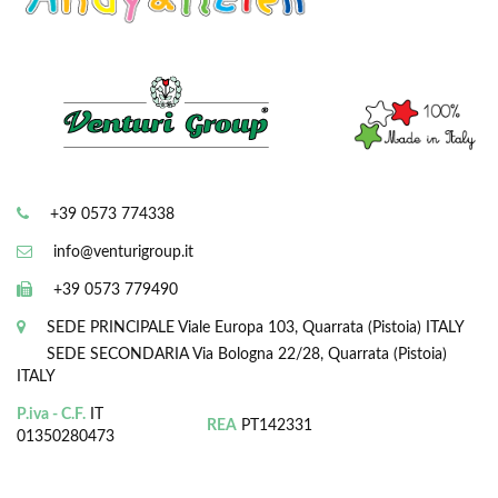
+39 0573 774338
info@venturigroup.it
+39 0573 779490
SEDE PRINCIPALE
Viale Europa 103, Quarrata (Pistoia) ITALY
SEDE SECONDARIA
Via Bologna 22/28, Quarrata (Pistoia)
ITALY
P.iva - C.F.
IT
REA
PT142331
01350280473