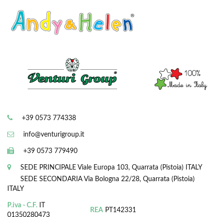
+39 0573 774338
info@venturigroup.it
+39 0573 779490
SEDE PRINCIPALE
Viale Europa 103, Quarrata (Pistoia) ITALY
SEDE SECONDARIA
Via Bologna 22/28, Quarrata (Pistoia)
ITALY
P.iva - C.F.
IT
REA
PT142331
01350280473