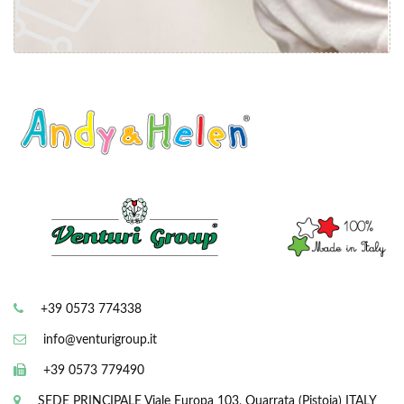
+39 0573 774338
info@venturigroup.it
+39 0573 779490
SEDE PRINCIPALE
Viale Europa 103, Quarrata (Pistoia) ITALY