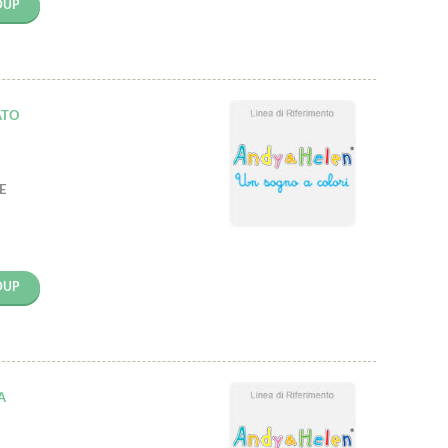
OUP
ATO
E
OUP
A