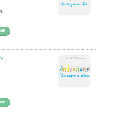
PL
OUP
TA
OUP