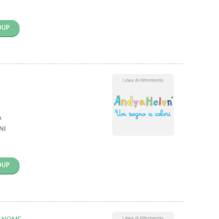
OUP
E
A
NI
OUP