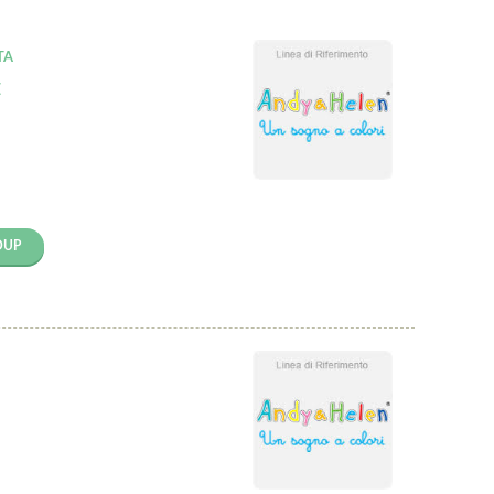
TA
E
OUP