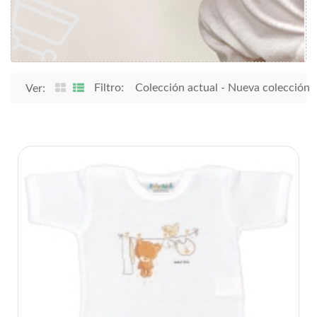
Filtro:
Colección actual
-
Nueva colección
Ver: