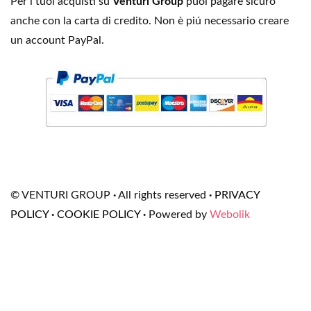
Per i tuoi acquisti su
Venturi Group
puoi pagare sicuro
anche con la carta di credito. Non è piú necessario creare
un account PayPal.
© VENTURI GROUP
·
All rights reserved
·
PRIVACY
POLICY
·
COOKIE POLICY
·
Powered by
Webolik